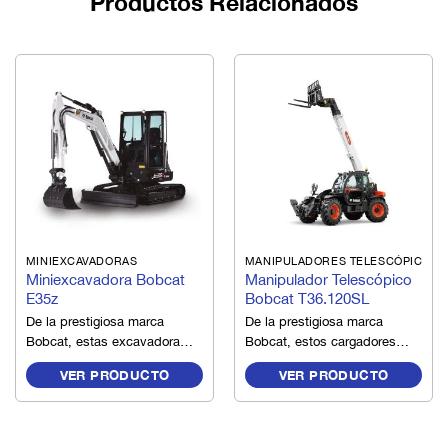
Productos Relacionados
MINIEXCAVADORAS
MANIPULADORES TELESCÓPICOS
Miniexcavadora Bobcat
Manipulador Telescópico
E35z
Bobcat T36.120SL
De la prestigiosa marca
De la prestigiosa marca
Bobcat, estas excavadoras
Bobcat, estos cargadores
compactas son conocidas
telescópicos serie T están
VER PRODUCTO
VER PRODUCTO
por ofrecer rendimiento,
hechos para realizar
confiabilidad y comodidad
trabajos pesados y
para llevar a cabo con éxito
altamente productivos.
los trabajos más precisos y