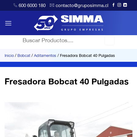
Saltar
600 6000 180
contacto@gruposimma.cl
al
contenido
Buscar
por:
Inicio
/
Bobcat
/
Aditamentos
/
Fresadora Bobcat 40 Pulgadas
Fresadora Bobcat 40 Pulgadas