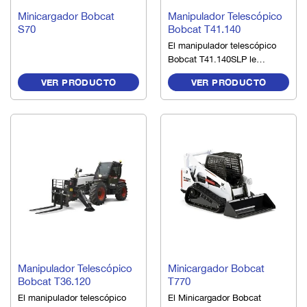
ARRIENDO
ARRIENDO
Minicargador Bobcat
Manipulador Telescópico
S70
Bobcat T41.140
El manipulador telescópico
Bobcat T41.140SLP le
permite realizar trabajos
VER PRODUCTO
VER PRODUCTO
exigentes con mayor
potencia y capacidad de
elevación, con el podrá
llegar lo mas alto y lejos
gracias al bajo centro de
gravedad, la larga distancia
entre ejes, el contrapeso y
la óptima distribución del
peso.
ARRIENDO
ARRIENDO
Manipulador Telescópico
Minicargador Bobcat
Bobcat T36.120
T770
El manipulador telescópico
El Minicargador Bobcat