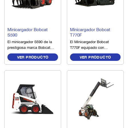
ARRIENDO
ARRIENDO
Minicargador Bobcat
Minicargador Bobcat
S590
T770F
El minicargador S590 de la
El Minicargador Bobcat
prestigiosa marca Bobcat
T770F equipado con
posee un gran desempeño
protector forestal, sumado a
VER PRODUCTO
VER PRODUCTO
en diversos tipos de
su potencia, fuerza de
aplicaciones, con su
empuje, capacidad de
durabilidad, calidad y
flotación y elevación se ha
facilidad de mantención,
ganado la reputación de ser
siempre vinculado al ADN
las cargadoras más
Bobcat, entrega diseños
poderosas, cómodas y
simples, confiables y
versátiles de la industria
preocupados en el
forestal.
operador.