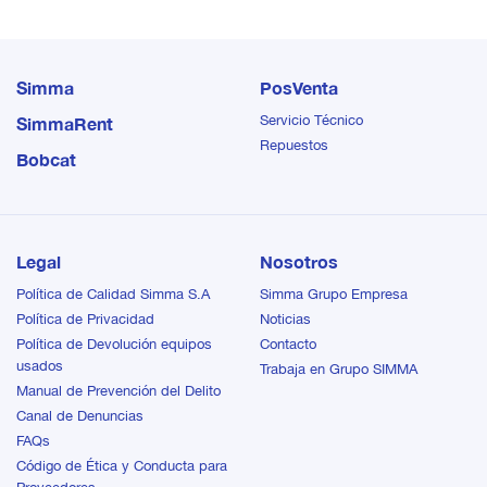
aplicaciones, con su
facilidad de mantención,
durabilidad, calidad y
siempre vinculado al ADN
facilidad de mantención,
Bobcat, entrega diseños
siempre vinculado al ADN
simples, confiables y
Simma
PosVenta
Bobcat, entrega diseños
preocupados en el
simples, confiables y
operador.
Servicio Técnico
SimmaRent
preocupados en el
Repuestos
Bobcat
operador.
Legal
Nosotros
Política de Calidad Simma S.A
Simma Grupo Empresa
Política de Privacidad
Noticias
Política de Devolución equipos
Contacto
usados
Trabaja en Grupo SIMMA
Manual de Prevención del Delito
Canal de Denuncias
FAQs
Código de Ética y Conducta para