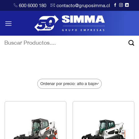
Saltar
600 6000 180
contacto@gruposimma.cl
al
contenido
Buscar
por:
FILTRAR