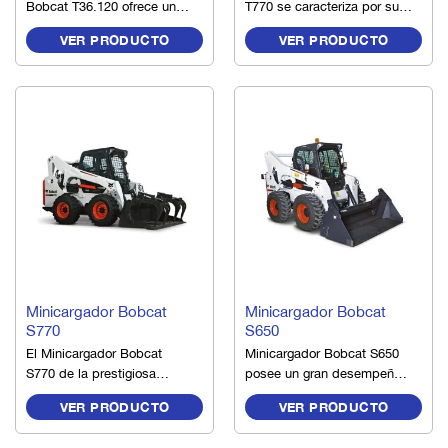
Bobcat T36.120 ofrece una
T770 se caracteriza por su
altura de levante de 12
potencia, fuerza de empuje,
VER PRODUCTO
VER PRODUCTO
metros, con estabilizadores
capacidad de flotación y
y una nivelación que genera
elevación logrando una gran
una estabilidad
reputación de ser las
extraordinaria en un tamaño
cargadoras más poderosas,
compacto, logrando un gran
cómodas y versátiles de la
equilibrio entre la capacidad
industria.
de maniobra y rendimiento.
ARRIENDO
ARRIENDO
Minicargador Bobcat
Minicargador Bobcat
S770
S650
El Minicargador Bobcat
Minicargador Bobcat S650
S770 de la prestigiosa
posee un gran desempeño
marca Bobcat posee un
en diversos tipos de
VER PRODUCTO
VER PRODUCTO
gran desempeño en
aplicaciones, con su
diversos tipos de
durabilidad, calidad y