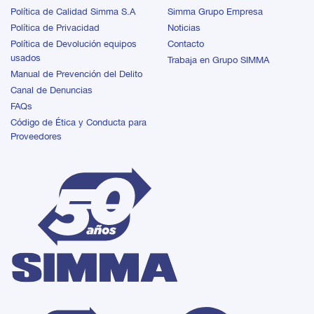
útil para tus equipos.
máximo rendimiento a
Política de Calidad Simma S.A
Simma Grupo Empresa
nuestros clientes. El Uso de
Política de Privacidad
Noticias
piezas originales se traduce
Política de Devolución equipos
Contacto
en una larga vida útil para
usados
Trabaja en Grupo SIMMA
tus equipos.
Manual de Prevención del Delito
Canal de Denuncias
FAQs
Código de Ética y Conducta para
Proveedores