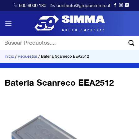
Saltar
600 6000 180
contacto@gruposimma.cl
al
contenido
Buscar
por:
Inicio
/
Repuestos
/
Bateria Scanreco EEA2512
Bateria Scanreco EEA2512