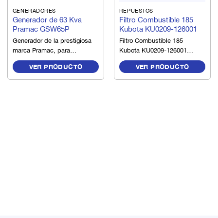
GENERADORES
REPUESTOS
Generador de 63 Kva
Filtro Combustible 185
Pramac GSW65P
Kubota KU0209-126001
Generador de la prestigiosa
Filtro Combustible 185
marca Pramac, para
Kubota KU0209-126001
aplicación en obras
Marca:kubota
VER PRODUCTO
VER PRODUCTO
medianas donde sus
componentes son
seleccionados para
garantizar la máxima
durabilidad, lo que permite
una utilización confiable en
los diferentes proyectos
donde son instalados para
uso primario o respaldo de
la red pública.