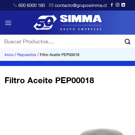
Saltar
600 6000 180
contacto@gruposimma.cl
al
contenido
Buscar
por:
Inicio
/
Repuestos
/
Filtro Aceite PEP00018
Filtro Aceite PEP00018