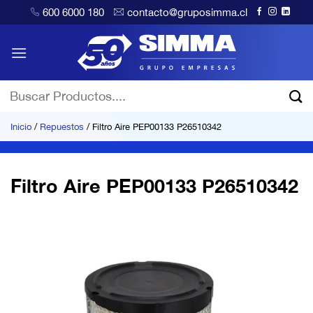
Saltar
600 6000 180
contacto@gruposimma.cl
al
contenido
Buscar
por:
Inicio
/
Repuestos
/
Filtro Aire PEP00133 P26510342
Filtro Aire PEP00133 P26510342