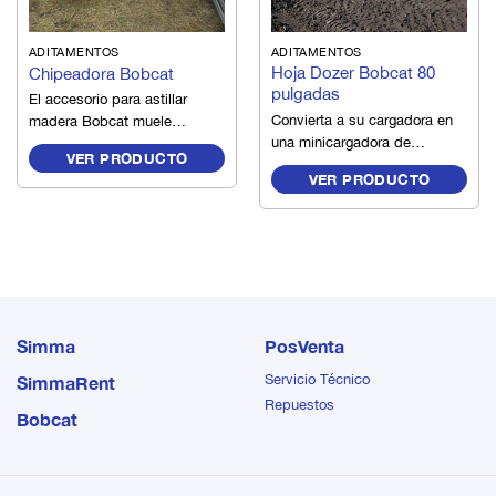
ADITAMENTOS
ADITAMENTOS
Hoja Dozer Bobcat 80
Chipeadora Bobcat
pulgadas
El accesorio para astillar
Convierta a su cargadora en
madera Bobcat muele
una minicargadora de
ramas y árboles, lo que
VER PRODUCTO
orugas gracias a la hoja
reduce el volumen de las
VER PRODUCTO
dózer. Amplíe la versatilidad
ramas de 10 a 1.
de su portaherramientas
compacto con la hoja
ajustable de 6 posiciones
con mandos
electrohidráulicos y la
cuchilla de ataque
reversible de 3 piezas. La
Simma
PosVenta
hoja dózer de 6 posiciones
Servicio Técnico
SimmaRent
puede adoptar un ángulo de
Repuestos
orientación de +/- 30° y
Bobcat
gozar de una oscilación de
+/- 10° que le proporcionan
una gran flexibilidad en