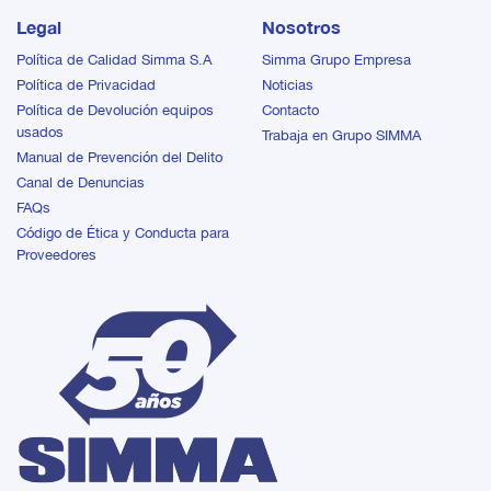
condiciones variables. Use
este implemento para
Legal
Nosotros
nivelar, apilar y allanar la
Política de Calidad Simma S.A
Simma Grupo Empresa
suciedad suelta, la gravilla y
Política de Privacidad
Noticias
la arena, o rellenar y dar
forma a zonas ajardinadas.
Política de Devolución equipos
Contacto
Esta herramienta para
usados
Trabaja en Grupo SIMMA
tareas duras también es
Manual de Prevención del Delito
ideal para aplicaciones de
Canal de Denuncias
construcción.
FAQs
Código de Ética y Conducta para
Proveedores