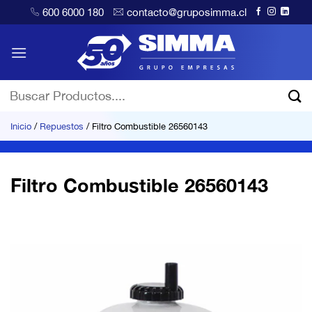
Saltar
600 6000 180
contacto@gruposimma.cl
al
contenido
Buscar
por:
Inicio
/
Repuestos
/
Filtro Combustible 26560143
Filtro Combustible 26560143