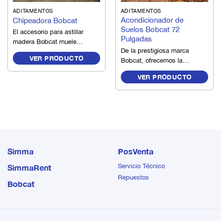
ADITAMENTOS
ADITAMENTOS
Acondicionador de
Chipeadora Bobcat
Suelos Bobcat 72
El accesorio para astillar
Pulgadas
madera Bobcat muele
De la prestigiosa marca
ramas y árboles, lo que
VER PRODUCTO
Bobcat, ofrecemos la
reduce el volumen de las
mayoría de los aditamentos
ramas de 10 a 1.
VER PRODUCTO
de la industria. Los
aditamentos convierten su
unidad de potencia Bobcat
en un equipo que ahorra
tiempo, reduce mano de
obra y genera ingresos. Soil
Conditioner Bobcat es
compatible con SSL.
Simma
PosVenta
Servicio Técnico
SimmaRent
Repuestos
Bobcat