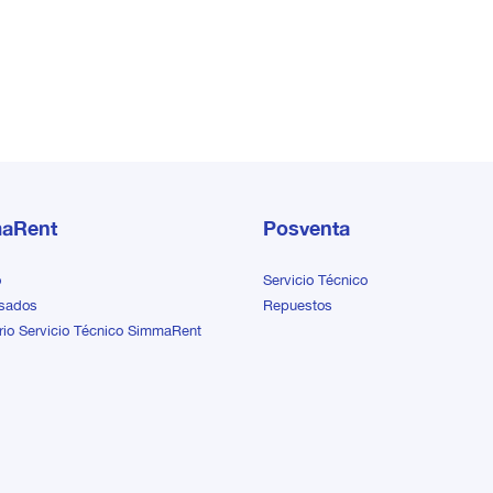
largos para incremento de la
construcción
faenas industr
productividad.
y de apoyo a la
aRent
Posventa
o
Servicio Técnico
sados
Repuestos
rio Servicio Técnico SimmaRent