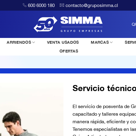
600 6000 180
contacto@gruposimma.cl
Q
ARRIENDOS
VENTA USADOS
MARCAS
SERV
OFERTAS
Servicio técnic
El servicio de posventa de 
capacitado y talleres equipa
manera rápida, eficiente y co
Tenemos especialistas en la