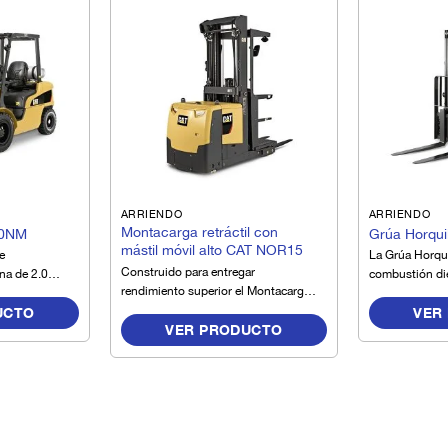
ARRIENDO
ARRIENDO
Montacarga retráctil con
20NM
Grúa Horqu
mástil móvil alto CAT NOR15
e
La Grúa Horqui
Construido para entregar
na de 2.0
combustión die
rendimiento superior el Montacarga
quipo
DP30NM, es un
retráctil con mástil móvil alto CAT
UCTO
VER
 sencillo en
ágil, durable, 
VER PRODUCTO
NOR15 presenta tecnología
ácil de
construcción y
avanzada de corriente alterna, este
sistema de
que cuenta co
recogedor de pedidos proporciona
 junto con un
seguridad en e
fuerte aceleración y altas
ue permite
diseño ergono
velocidades de elevación o descenso
ión
largos turnos 
mientras ofrece bajo consumo de
idad y
maximizando d
energía y tiempos de operación más
 laborales en
minimizando ac