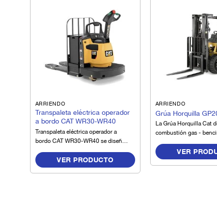
ARRIENDO
ARRIENDO
Transpaleta eléctrica operador
Grúa Horquilla GP
a bordo CAT WR30-WR40
La Grúa Horquilla Cat d
Transpaleta eléctrica operador a
combustión gas - benci
bordo CAT WR30-WR40 se diseñó
Tons, GP20NM, es un e
para proporcionar a tu negocio el
VER PROD
confiable, ágil, durable,
VER PRODUCTO
rendimiento y la eficiencia máxima.
su construcción y muy f
Presentando velocidades de
operar, que cuenta con 
desplazamiento líderes en la
seguridad en el asiento
industria, está construida para
diseño ergonométrico q
mantener su negocio en el camino,
largos turnos de operac
mientras da la protección y el
maximizando disponibil
confort que sus operadores merecen
minimizando accidentes