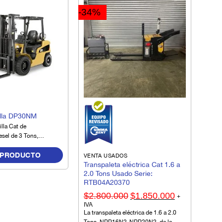
-34%
ARRI
Mont
illa DP30NM
neum
lla Cat de
GP3
sel de 3 Tons,
El Mo
 equipo confiable,
neum
 PRODUCTO
sencillo en su
VENTA USADOS
GP30S
Transpaleta eléctrica Cat 1.6 a
 muy fácil de operar,
optim
2.0 Tons Usado Serie:
n sistema de
o cen
RTB04A20370
l asiento junto con un
diseñ
El
El
métrico que permite
$
2.800.000
$
1.850.000
+
precio
precio
grúa 
de operación
IVA
original
actual
combi
isponibilidad y
era:
es:
La transpaleta eléctrica de 1.6 a 2.0
$2.800.000.
$1.850.000.
poten
cidentes laborales en
Tons, NPP16N2-NPP20N2, de la