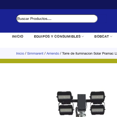
Saltar
al
contenido
Buscar
por:
INICIO
EQUIPOS Y CONSUMIBLES
BOBCAT
Inicio
/
Simmarent
/
Arriendo
/
Torre de Iluminacion Solar Pramac 