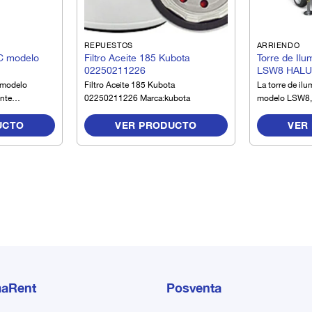
REPUESTOS
ARRIENDO
C modelo
Filtro Aceite 185 Kubota
Torre de Il
02250211226
LSW8 HAL
 modelo
Filtro Aceite 185 Kubota
La torre de i
nte
02250211226 Marca:kubota
modelo LSW8, 
ndimiento y
compacto y un 
UCTO
VER PRODUCTO
VER
r a cabo con
operación que l
ajos donde se
modelo de may
spaldo.
equipos.
aRent
Posventa