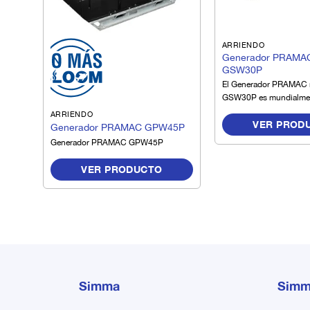
ARRIENDO
Generador PRAMA
GSW30P
El Generador PRAMAC
GSW30P es mundialme
conocido por ofrecer re
ARRIENDO
VER PROD
confiabilidad para lleva
Generador PRAMAC GPW45P
éxito todo tipo de trab
Generador PRAMAC GPW45P
requieran equipos de re
VER PRODUCTO
Simma
Simm