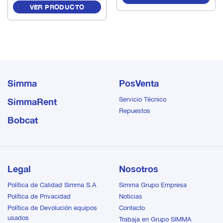
convencional, las Bombas
VER PRODUCTO
de Doble Diafragma Alta
Presión de Versamatic son
la solución. Las bombas
normales cuentan con una
relación 1:1. Esto significa
que al suministrar 7 bar de
presión, la bomba elevará la
altura equivalente en agua
Simma
PosVenta
(70 metros) sin caudal, el
Servicio Técnico
SimmaRent
que aumenta a medida que
disminuye la altura.
Repuestos
Bobcat
Legal
Nosotros
Política de Calidad Simma S.A
Simma Grupo Empresa
Política de Privacidad
Noticias
Política de Devolución equipos
Contacto
usados
Trabaja en Grupo SIMMA