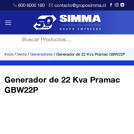
Saltar
600 6000 180
contacto@gruposimma.cl
al
contenido
Buscar
por:
Inicio
/
Venta
/
Generadores
/
Generador de 22 Kva Pramac GBW22P
Generador de 22 Kva Pramac
GBW22P