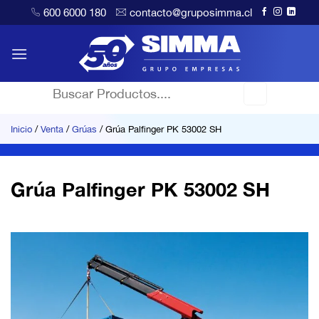
Saltar
600 6000 180
contacto@gruposimma.cl
al
contenido
Buscar
por:
Inicio
/
Venta
/
Grúas
/
Grúa Palfinger PK 53002 SH
Grúa Palfinger PK 53002 SH