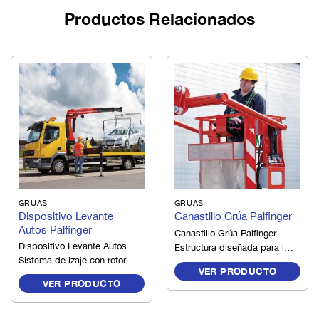
Productos Relacionados
GRÚAS
GRÚAS
Dispositivo Levante
Canastillo Grúa Palfinger
Autos Palfinger
Canastillo Grúa Palfinger
Dispositivo Levante Autos
Estructura diseñada para la
Sistema de izaje con rotor
operación manual en altura,
VER PRODUCTO
con capacidad máxima de
con espacios y dimensiones
VER PRODUCTO
levante de 3,5 toneladas.
adecuados para el
Balance del centro de
desplazamiento del
gravedad dinámico, fácil y
operador y su comodidad