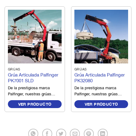
GRÚAS
GRÚAS
Grúa Articulada Palfinger
Grúa Articulada Palfinger
PK7001 SLD
PK32080
De la prestigiosa marca
De la prestigiosa marca
Palfinger, nuestras grúas
Palfinger, nuestras grúas
articuladas son
articuladas son
VER PRODUCTO
VER PRODUCTO
mundialmente conocidas
mundialmente conocidas
por su versatilidad, calidad,
por su versatilidad, calidad,
tecnología y operatividad,
tecnología y operatividad,
siendo así los mejores y
siendo así los mejores y
más confiables equipos de
más confiables equipos de