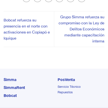
izaje montados sobre
izaje montados sobre
camión para las diversas
camión para las diversas
industrias de Chile y el
industrias de Chile y el
mundo, asegurando agilidad
mundo, asegurando agilidad
Grupo Simma refuerza su
y continuidad operacional
y continuidad operacional
Bobcat refuerza su
compromiso con la Ley de
en cada ciclo de trabajo.
en cada ciclo de trabajo.
presencia en el norte con
Delitos Económicos
activaciones en Copiapó e
mediante capacitación
Iquique
interna
Simma
PosVenta
Servicio Técnico
SimmaRent
Repuestos
Bobcat