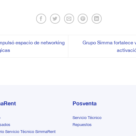
mpulsó espacio de networking
Grupo Simma fortalece v
gicas
activaci
aRent
Posventa
o
Servicio Técnico
sados
Repuestos
rio Servicio Técnico SimmaRent