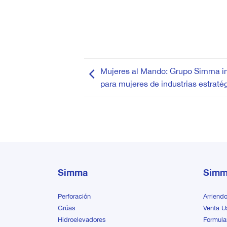
Mujeres al Mando: Grupo Simma i
para mujeres de industrias estraté
Simma
Simm
Perforación
Arriend
Grúas
Venta U
Hidroelevadores
Formula