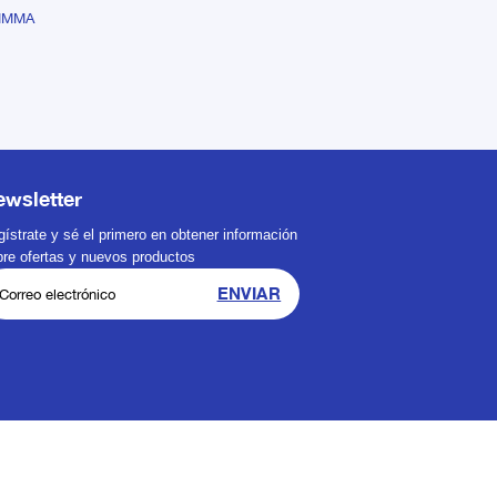
SIMMA
ewsletter
ístrate y sé el primero en obtener información
bre ofertas y nuevos productos