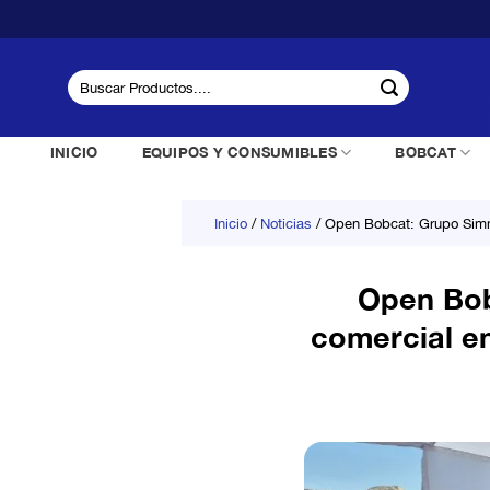
Saltar
al
contenido
Buscar
por:
INICIO
EQUIPOS Y CONSUMIBLES
BOBCAT
Inicio
/
Noticias
/
Open Bobcat: Grupo Simma
Open Bob
comercial e