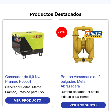
Productos Destacados
-35%
GENERADORES
BOMBAS
Generador de 6,9 Kva
Bomba Versamatic de 2
Pramac P6000T
pulgadas Metal
Abrazadera
Generador Portátil Marca
Durante décadas, el estilo
Pramac, Trifásico para uso
clásico d ela Bomba
domiciliario e industrial.
VER PRODUCTO
Versamatic de 2 pulgadas
VER PRODUCTO
Metal Abrazadera, ofrece un