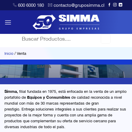
Saltar
600 6000 180
contacto@gruposimma.cl
al
contenido
Buscar
por:
Inicio
/
Venta
SIMMA
Simma,
filial fundada en 1975, está enfocada en la venta de un amplio
portafolio de
Equipos y Consumibles
de calidad reconocida a nivel
mundial con más de 30 marcas representadas de gran
prestigio. Entrega soluciones integrales a sus clientes para realizar sus
proyectos de la mejor forma y cuenta con una amplia gama de
productos que complementan su oferta de servicio cercano para
diversas industrias de todo el país.