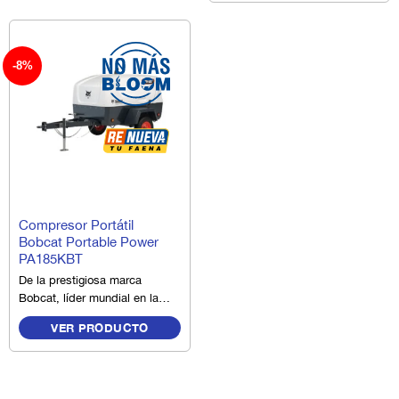
diseño de sujeción simple, lo
que facilita el bombeo. Con
más de un millón de
unidades instaladas en todo
-8%
el mundo, el diseño confiable
de la bomba ATEX de metal
con abrazadera de 2"
presenta un caudal máximo
de 185 gpm (700 lpm). Esta
bomba neumática de doble
diafragma (AODD) que
cumple con ATEX es
COMPRESORES DE AIRE
adecuada para su uso en
Compresor Portátil
entornos potencialmente
Bobcat Portable Power
peligrosos cuando el equipo
PA185KBT
está correctamente
De la prestigiosa marca
conectado a tierra. Esta
Bobcat, líder mundial en la
bomba es dimensionalmente
fabricación de compresores
intercambiable con la serie
VER PRODUCTO
portátiles, el Compresor
Wilden 8 con abrazadera.
Portátil Bobcat Portable
Power PA185KBT, es el
punto de referencia con