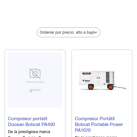
respecto a robustez y
confiabilidad. Desde los
componentes estructurales
FILTRAR
internos hasta las unidades
compresoras de tornillo de
alto rendimiento, estos
compresores de aire ofrecen
un rendimiento incomparable
y un mantenimiento mínimo.
Nuestros compresores de
aire de eficiencia
comprobada en obras de
todo el mundo continúan
ofreciendo el nivel más alto
de durabilidad,
productividad y facilidad de
servicio.
COMPRESORES DE AIRE
COMPRESORES DE AIRE
Compresor portatil
Compresor Portátil
Doosan Bobcat PA450
Bobcat Portable Power
PA1070
De la prestigiosa marca