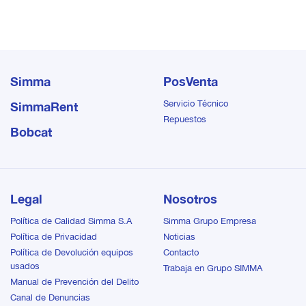
respecto a robustez y
confiabilidad. Desde los
componentes estructurales
internos hasta las unidades
compresoras de tornillo de
Simma
PosVenta
alto rendimiento, estos
compresores de aire ofrecen
Servicio Técnico
SimmaRent
un rendimiento
Repuestos
incomparable y un
Bobcat
mantenimiento mínimo.
Nuestros compresores de
aire de eficiencia
comprobada en obras de
todo el mundo continúan
Legal
Nosotros
ofreciendo el nivel más alto
de durabilidad,
Política de Calidad Simma S.A
Simma Grupo Empresa
productividad y facilidad de
Política de Privacidad
Noticias
servicio.
Política de Devolución equipos
Contacto
usados
Trabaja en Grupo SIMMA
Manual de Prevención del Delito
Canal de Denuncias