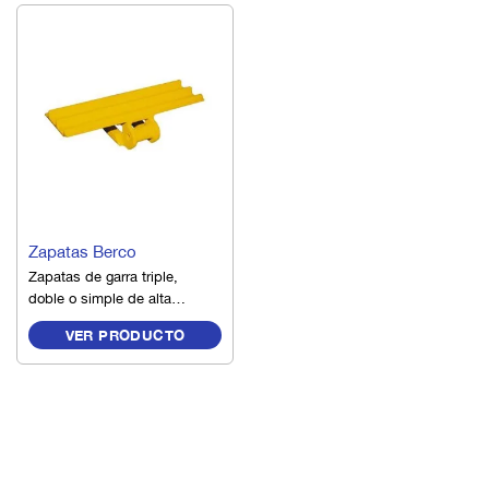
RODADOS
Zapatas Berco
Zapatas de garra triple,
doble o simple de alta
resistencia para trabajos
VER PRODUCTO
extremos. Fabricadas con
perfiles laminados en
caliente, por lo cual tienen
un alto nivel de dureza para
resistir el desgaste, así
como una alta resistencia a
la fléxión y la rotura.