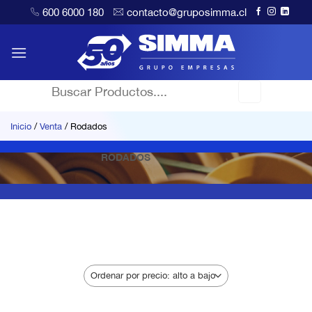
Saltar
600 6000 180
contacto@gruposimma.cl
al
contenido
Buscar
por:
Inicio
/
Venta
/
Rodados
RODADOS
FILTRAR