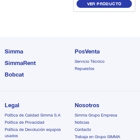
VER PRODUCTO
la confiabilidad y gran
equipo que cuenta con 4
rendimiento que ofrece la
salidas de aire compirmido
marca Doosan en cada
que se adapta de manera
trabajo.
exacta a cualquier
aplicación dentro de su
campo, llegando a
considerarse una verdadera
central eléctrica de aire
Simma
PosVenta
comprimido.
Servicio Técnico
SimmaRent
Repuestos
Bobcat
Legal
Nosotros
Política de Calidad Simma S.A
Simma Grupo Empresa
Política de Privacidad
Noticias
Política de Devolución equipos
Contacto
usados
Trabaja en Grupo SIMMA