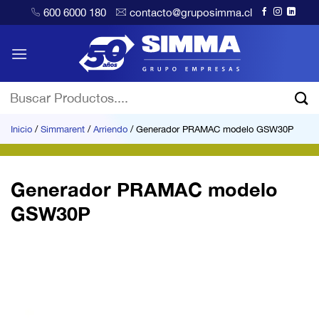
Saltar
600 6000 180
contacto@gruposimma.cl
al
contenido
Buscar
por:
Inicio
/
Simmarent
/
Arriendo
/
Generador PRAMAC modelo GSW30P
Generador PRAMAC modelo
GSW30P