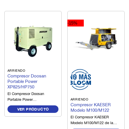
-15%
ARRIENDO
Compresor Doosan
Portable Power
XP825/HP750
El Compresor Doosan
Portable Power
ARRIENDO
Compresor KAESER
XP825/HP750 es un equipo
VER PRODUCTO
Modelo M100/M122
versatil que ofrece
presiones duales con un
El Compresor KAESER
flujo de aire que oscila entre
Modelo M100/M122 de la
750 y 825 CFM, representa
línea MOBILAIR es una