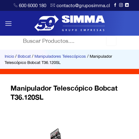
Saltar
600 6000 180
contacto@gruposimma.cl
al
contenido
Buscar
por:
Inicio
/
Bobcat
/
Manipuladores Telescópicos
/
Manipulador
Telescópico Bobcat T36.120SL
Manipulador Telescópico Bobcat
T36.120SL